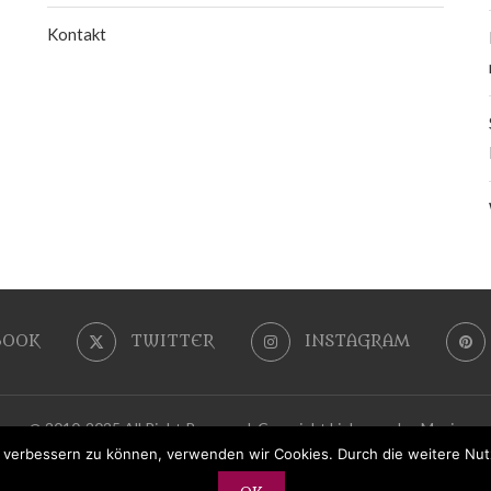
Kontakt
BOOK
TWITTER
INSTAGRAM
@ 2010-2025 All Right Reserved. Copyright LiebeszauberMagie
nd verbessern zu können, verwenden wir Cookies. Durch die weitere N