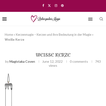
Home
»
Kerzenmagie – Kerzen und ihre Bedeutung in der Magie
»
Weiße Kerze
WEISSE KERZE
by
Magistaka Coven
June 12, 2022
0 comments
743
views