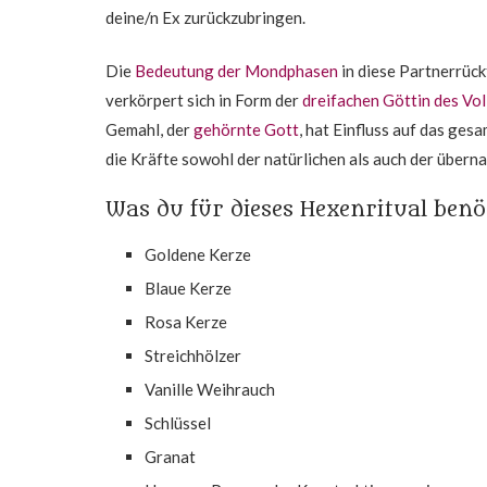
deine/n Ex zurückzubringen.
Die
Bedeutung der Mondphasen
in diese Partnerrüc
verkörpert sich in Form der
dreifachen Göttin des Vo
Gemahl, der
gehörnte Gott
, hat Einfluss auf das ges
die Kräfte sowohl der natürlichen als auch der überna
Was du für dieses Hexenritual benö
Goldene Kerze
Blaue Kerze
Rosa Kerze
Streichhölzer
Vanille Weihrauch
Schlüssel
Granat