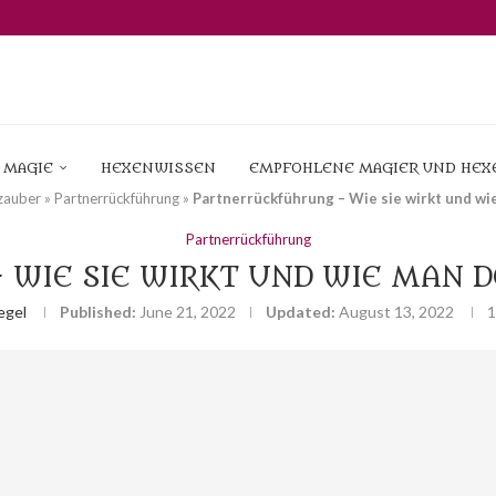
MPTOME UND LERNE...
ON, EINES OBJEKTS, HAUSTIERS...
IE OBEAH...
WISSEN DER...
AN LIEBESZAUBER ERFOLGREICH...
T UND WIE MAN...
 HEXEN
HRUNGEN – WIE MAN ERFOLG SICHERSTELLT
 MAGIE
HEXENWISSEN
EMPFOHLENE MAGIER UND HEX
zauber
»
Partnerrückführung
»
Partnerrückführung – Wie sie wirkt und wie
Partnerrückführung
WIE SIE WIRKT UND WIE MAN D
egel
Published:
June 21, 2022
Updated:
August 13, 2022
1