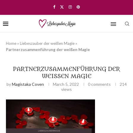
Home
»
Liebeszauber der weißen Magie
»
Partnerzusammenführung der weißen Magie
PARTNERZUSAMMENFÜHRUNG DER
WEISSEN MAGIE
by
Magistaka Coven
March 5, 2022
0 comments
214
views