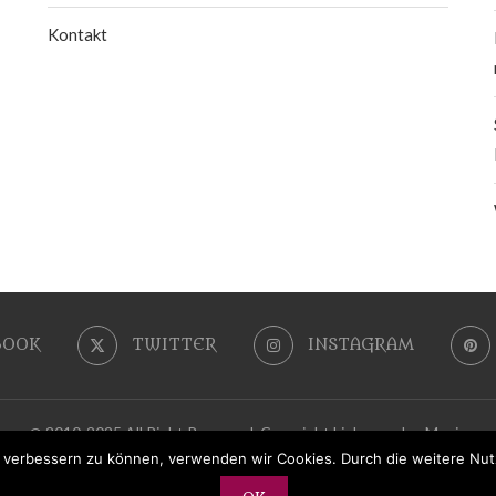
Kontakt
BOOK
TWITTER
INSTAGRAM
@ 2010-2025 All Right Reserved. Copyright LiebeszauberMagie
nd verbessern zu können, verwenden wir Cookies. Durch die weitere N