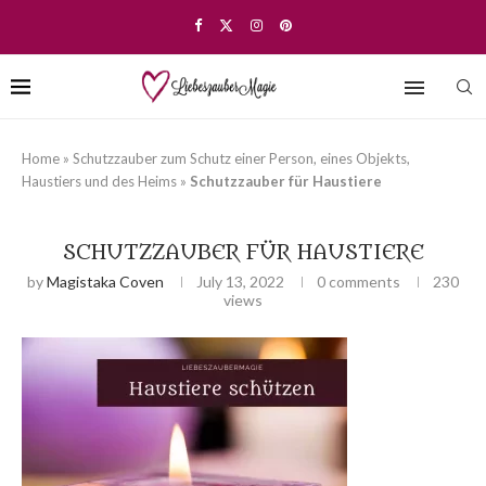
Home
»
Schutzzauber zum Schutz einer Person, eines Objekts,
Haustiers und des Heims
»
Schutzzauber für Haustiere
SCHUTZZAUBER FÜR HAUSTIERE
by
Magistaka Coven
July 13, 2022
0 comments
230
views