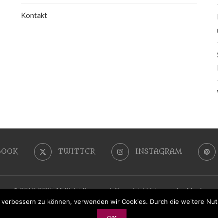
Kontakt
BOOK
TWITTER
INSTAGRAM
@ 2010-2025 All Right Reserved. Copyright LiebeszauberMagie
nd verbessern zu können, verwenden wir Cookies. Durch die weitere N