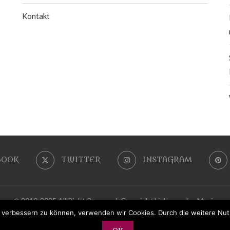
Kontakt
BOOK
TWITTER
INSTAGRAM
@ 2010-2025 All Right Reserved. Copyright LiebeszauberMagie
nd verbessern zu können, verwenden wir Cookies. Durch die weitere N