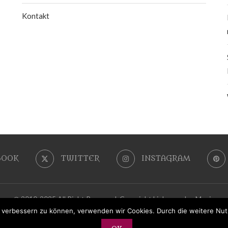
Kontakt
BOOK
TWITTER
INSTAGRAM
@ 2010-2025 All Right Reserved. Copyright LiebeszauberMagie
nd verbessern zu können, verwenden wir Cookies. Durch die weitere N