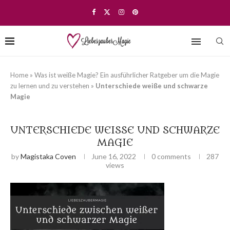
Home
»
Was ist weiße Magie? Ein ausführlicher Ratgeber um die Magie
zu lernen und zu verstehen
»
Unterschiede weiße und schwarze
Magie
UNTERSCHIEDE WEISSE UND SCHWARZE M
AGIE
by
Magistaka Coven
June 16, 2022
0 comments
287
views